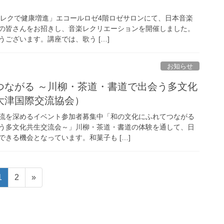
♪音楽レクで健康増進」エコールロゼ4階ロゼサロンにて、日本音楽
の皆さんをお招きし、音楽レクリエーションを開催しました。
ございます。講座では、歌う […]
お知らせ
つながる ～川柳・茶道・書道で出会う多文化
大津国際交流協会）
流を深めるイベント参加者募集中「和の文化にふれてつながる
う多文化共生交流会～」川柳・茶道・書道の体験を通して、日
きる機会となっています。和菓子も […]
固
固
1
2
»
定
定
ペ
ペ
ー
ー