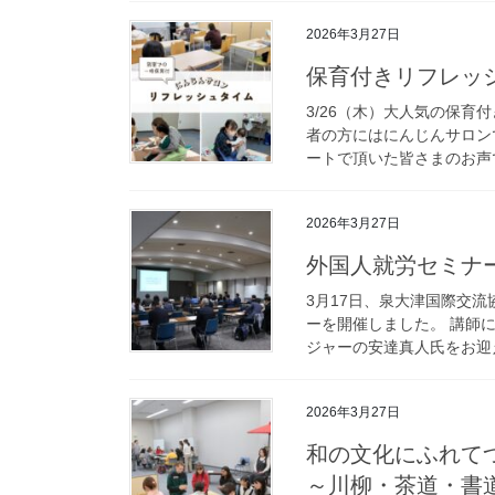
2026年3月27日
保育付きリフレッ
3/26（木）大人気の保
者の方にはにんじんサロンで
ートで頂いた皆さまのお声で
2026年3月27日
外国人就労セミナ
3月17日、泉大津国際交
ーを開催しました。 講師
ジャーの安達真人氏をお迎え
2026年3月27日
和の文化にふれて
～川柳・茶道・書