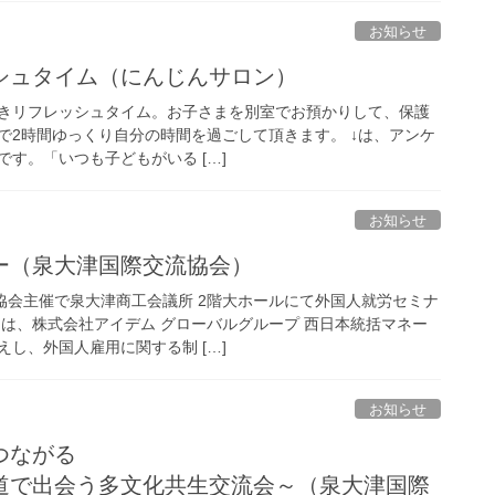
お知らせ
シュタイム（にんじんサロン）
育付きリフレッシュタイム。お子さまを別室でお預かりして、保護
2時間ゆっくり自分の時間を過ごして頂きます。 ​↓は、アンケ
す。「いつも子どもがいる […]
お知らせ
ー（泉大津国際交流協会）
流協会主催で泉大津商工会議所 2階大ホールにて外国人就労セミナ
には、株式会社アイデム グローバルグループ 西日本統括マネー
し、外国人雇用に関する制 […]
お知らせ
つながる
道で出会う多文化共生交流会～（泉大津国際