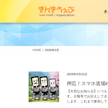
コ
ナ
ン
ビ
き
テ
ゲ
ン
ー
ツ
シ
へ
ョ
ス
ン
キ
に
ッ
移
HOME
2026年3月
プ
動
2026年3月31日
押忍！スマホ道場i
【大切なお知らせ】いつも
す。公報等でお伝えしてき
します。これまで参加してく