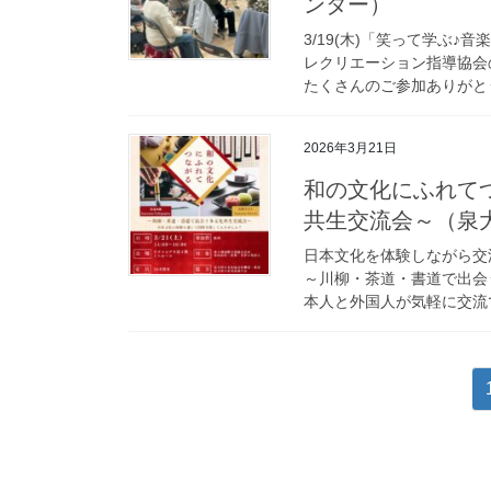
ンター）
3/19(木)「笑って学ぶ
レクリエーション指導協会
たくさんのご参加ありがとう
2026年3月21日
和の文化にふれて
共生交流会～（泉
日本文化を体験しながら交
～川柳・茶道・書道で出会
本人と外国人が気軽に交流で
投
稿
の