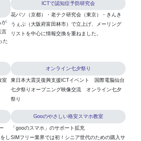
ICTで認知症予防研究会
花パソ（京都）・老テク研究会（東京）・きんき
ちが
うぇぶ（大阪府富田林市）で立上げ、メーリング
伝言
リストを中心に情報交換を重ねました。
った
オンライン七夕祭り
教室
東日本大震災復興支援ICTイベント 国際電脳仙台
七夕祭りオープニング映像交流 オンライン七夕
祭り
Gooのやさしい格安スマホ教室
ー
「gooのスマホ」のサポート拡充
信をし
SIMフリー業界では初！シニア世代のための購入サ