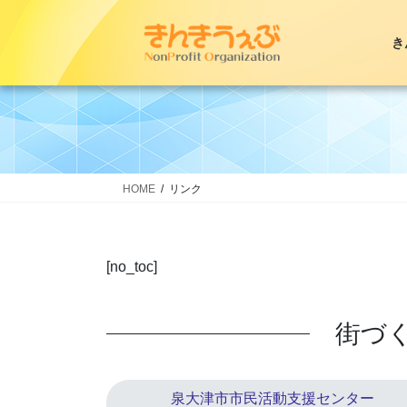
コ
ナ
ン
ビ
き
テ
ゲ
ン
ー
ツ
シ
へ
ョ
ス
ン
キ
に
ッ
移
HOME
リンク
プ
動
[no_toc]
街づ
泉大津市市民活動支援センター