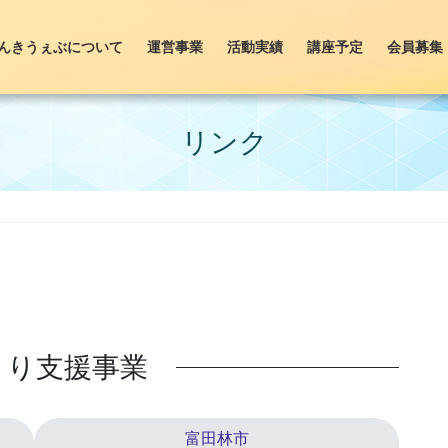
んきうぇぶについて
運営事業
活動実績
講座予定
会員募集
リンク
くり支援事業
富田林市