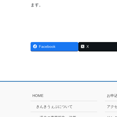
ます。
Facebook
X
HOME
お申
きんきうぇぶについて
アク