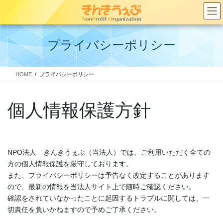
コ
ナ
ン
ビ
テ
ゲ
ン
ー
プライバシーポリシー
ツ
シ
へ
ョ
ス
ン
HOME
プライバシーポリシー
キ
に
ッ
移
プ
動
個人情報保護方針
NPO法人 きんきうぇぶ（当法人）では、ご利用いただく全ての
方の個人情報保護を厳守しております。
また、プライバシーポリシーは予告なく改定することがあります
ので、最新の情報を当法人サイト上で随時ご確認ください。
確認をされていなかったことに起因するトラブルに関しては、一
切責任を負いかねますので予めご了承ください。