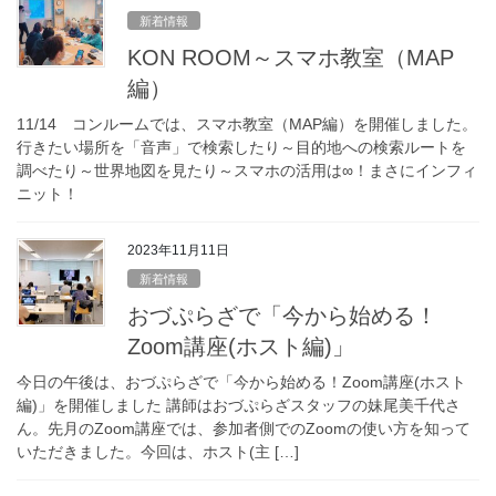
新着情報
KON ROOM～スマホ教室（MAP
編）
11/14 コンルームでは、スマホ教室（MAP編）を開催しました。
行きたい場所を「音声」で検索したり～目的地への検索ルートを
調べたり～世界地図を見たり～スマホの活用は∞！まさにインフィ
ニット！
2023年11月11日
新着情報
おづぷらざで「今から始める！
Zoom講座(ホスト編)」
今日の午後は、おづぷらざで「今から始める！Zoom講座(ホスト
編)」を開催しました 講師はおづぷらざスタッフの妹尾美千代さ
ん。先月のZoom講座では、参加者側でのZoomの使い方を知って
いただきました。今回は、ホスト(主 […]