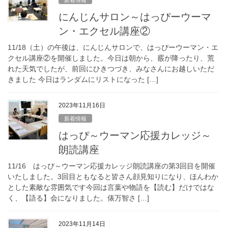
にんじんサロン～はっぴーウーマ
ン・エクセル講座②
11/18（土）の午後は、にんじんサロンで、はっぴーウーマン・エ
クセル講座②を開催しました。今日は朝から、霰が降ったり、荒
れた天気でしたが、前回にひきつづき、みなさんにお越しいただ
きました 今日はランダムにリストになった […]
2023年11月16日
新着情報
はっぴ～ウーマン応援カレッジ～
朗読講座
11/16 はっぴ～ウーマン応援カレッジ朗読講座の第3回目を開催
いたしました。3回目ともなると皆さん顔見知りになり、ほんわか
とした素敵な雰囲気です​今回は言葉や物語を【読む】だけではな
く、【語る】会になりました。俵万智さ […]
2023年11月14日