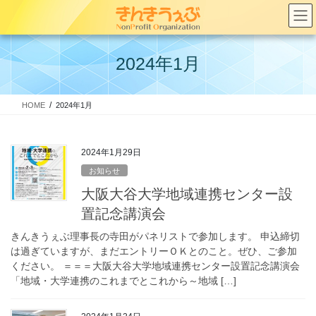
コ
ナ
ン
ビ
テ
ゲ
ン
ー
2024年1月
ツ
シ
へ
ョ
ス
ン
HOME
2024年1月
キ
に
ッ
移
プ
動
2024年1月29日
お知らせ
大阪大谷大学地域連携センター設
置記念講演会
きんきうぇぶ理事長の寺田がパネリストで参加します。 申込締切
は過ぎていますが、まだエントリーＯＫとのこと。ぜひ、ご参加
ください。 ＝＝＝大阪大谷大学地域連携センター設置記念講演会
「地域・大学連携のこれまでとこれから～地域 […]