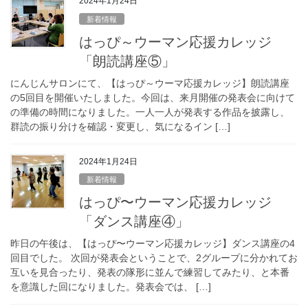
2024年1月24日
新着情報
はっぴ～ウーマン応援カレッジ
「朗読講座⑤」
にんじんサロンにて、【はっぴ～ウーマ応援カレッジ】朗読講座
の5回目を開催いたしました。今回は、来月開催の発表会に向けて
の準備の時間になりました。​一人一人が発表する作品を披露し、
群読の振り分けを確認・変更し、気になるイン […]
2024年1月24日
新着情報
はっぴ〜ウーマン応援カレッジ
「ダンス講座④」
昨日の午後は、【はっぴ〜ウーマン応援カレッジ】ダンス講座の4
回目でした。 次回が発表会ということで、2グループに分かれてお
互いを見合ったり、発表の隊形に並んで練習してみたり、と本番
を意識した回になりました。​発表会では、 […]