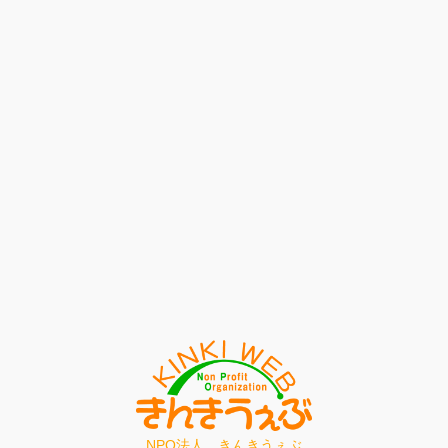
NPO法人 きんきうぇぶ