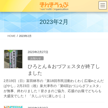
コ
ナ
ン
ビ
テ
ゲ
ン
ー
2023年2月
ツ
シ
へ
ョ
ス
ン
HOME
2023年2月
キ
に
ッ
移
プ
動
2023年2月27日
お知らせ
ひろとん＆おづフェスタが終了し
ました
2月19日（日）富田林市の「第18回市民活動わくわく広場inとんだ
ばやし」2月23日（祝）泉大津市の「第6回おづぷらざフェスタ」
が無事、終わりました！皆さまのご協力、応援のお蔭でどちらも
大盛況でした！ 「久しぶりに楽しか […]