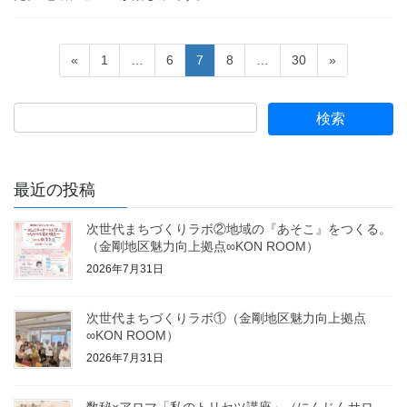
投
固
固
固
固
固
«
1
…
6
7
8
…
30
»
稿
定
定
定
定
定
ペ
ペ
ペ
ペ
ペ
の
ー
ー
ー
ー
ー
ペ
ジ
ジ
ジ
ジ
ジ
ー
ジ
最近の投稿
送
次世代まちづくりラボ②地域の『あそこ』をつくる。
り
（金剛地区魅力向上拠点∞KON ROOM）
2026年7月31日
次世代まちづくりラボ①（金剛地区魅力向上拠点
∞KON ROOM）
2026年7月31日