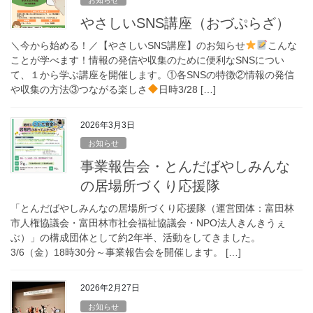
やさしいSNS講座（おづぷらざ）
＼今から始める！／【やさしいSNS講座】のお知らせ
こんな
ことが学べます！情報の発信や収集のために便利なSNSについ
て、１から学ぶ講座を開催します。①各SNSの特徴②情報の発信
や収集の方法③つながる楽しさ
日時3/28 […]
2026年3月3日
お知らせ
事業報告会・とんだばやしみんな
の居場所づくり応援隊
「とんだばやしみんなの居場所づくり応援隊（運営団体：富田林
市人権協議会・富田林市社会福祉協議会・NPO法人きんきうぇ
ぶ）」の構成団体として約2年半、活動をしてきました。
3/6（金）18時30分～事業報告会を開催します。 […]
2026年2月27日
お知らせ