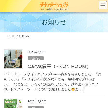
コ
ナ
ン
ビ
テ
ゲ
ン
ー
お知らせ
ツ
シ
へ
ョ
ス
ン
HOME
お知らせ
キ
に
ッ
移
プ
動
2026年3月6日
お知らせ
Canva講座（∞KON ROOM）
2/28（土）、デザイン力アップCanva講座を開催しました。「お
もしろい」「デザインの知識がなくても、短時間でプロっぽ
い」 などなど、いろんなお話をしながら、効率よく使うコツ
や、おススメ・ツールについてお話しました
ま […]
2026年3月6日
お知らせ