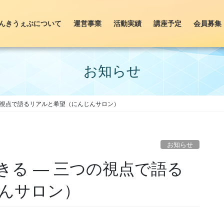
んきうぇぶについて
運営事業
活動実績
講座予定
会員募集
お知らせ
の視点で語るリアルと希望（にんじんサロン）
お知らせ
きる ― 三つの視点で語る
んサロン）