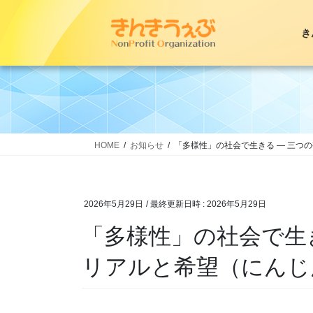
コ
ナ
ン
ビ
き
テ
ゲ
ン
ー
ツ
シ
へ
ョ
ス
ン
キ
に
ッ
移
HOME
お知らせ
「多様性」の社会で生きる ― 三つ
プ
動
2026年5月29日
/ 最終更新日時 :
2026年5月29日
「多様性」の社会で生
リアルと希望（にんじ