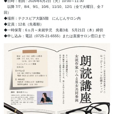
◆日時：初回 : 2026年6月2日（火）10:00～11:30
以降 7/7、8/4、9/1、10/6、11/10、12/1（全て火曜日、全７
回）
◆場所：テクスピア大阪5階 にんじんサロン内
◆定員：12名（先着順）
◆一時保育：6ヵ月～未就学児 先着3名 5月21日（木）締切
◆申し込み：電話（0725-21-6555）または直接サロン窓口まで