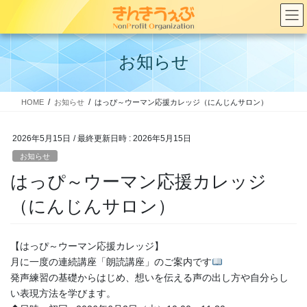
コ
ナ
ン
ビ
テ
ゲ
ン
ー
お知らせ
ツ
シ
へ
ョ
ス
ン
HOME
お知らせ
はっぴ～ウーマン応援カレッジ（にんじんサロン）
キ
に
ッ
移
プ
動
2026年5月15日
/ 最終更新日時 :
2026年5月15日
お知らせ
はっぴ～ウーマン応援カレッジ
（にんじんサロン）
【はっぴ～ウーマン応援カレッジ】
月に一度の連続講座「朗読講座」のご案内です
発声練習の基礎からはじめ、想いを伝える声の出し方や自分らし
い表現方法を学びます。