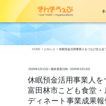
コ
ナ
ン
ビ
き
テ
ゲ
ン
ー
ツ
シ
へ
ョ
ス
ン
キ
に
ッ
移
HOME
お知らせ
休眠預金活用事業人をつなげ支え合
プ
動
2026年3月13日
/ 最終更新日時 :
2026年3月13日
休眠預金活用事業人を
富田林市こども食堂・
ディネート事業成果報