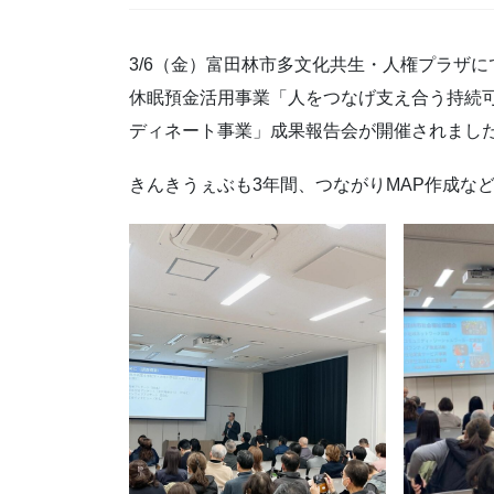
3/6（金）富田林市多文化共生・人権プラザ
休眠預金活用事業「人をつなげ支え合う持続
ディネート事業」成果報告会が開催されまし
きんきうぇぶも3年間、つながりMAP作成な