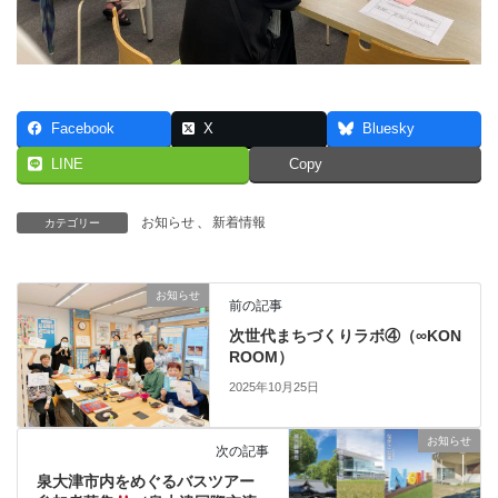
Facebook
X
Bluesky
LINE
Copy
お知らせ
、
新着情報
カテゴリー
お知らせ
前の記事
次世代まちづくりラボ④（∞KON
ROOM）
2025年10月25日
お知らせ
次の記事
泉大津市内をめぐるバスツアー