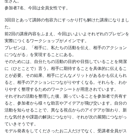
生さん。
参加者7名、今回は全員女性です。
3回目とあって講師の包容力にすっかり打ち解けた講座になりまし
た。
前2回の講座内容をふまえ、今回はいよいよそれぞれのプレゼンを
実際につくるワークショップがメインです。
プレゼンは、「相手に、私たちの活動を伝え、相手のアクション
につながる」を実現することにある。
そのためには、自分たちの活動の目的や目指していることを簡潔
に（ひとことで）言う。相手に期待することを具体的に伝えるこ
とが必要。その結果、相手にどんなメリットがあるかも伝えられ
ると、相手のアクションにつながりやすくなる。それらを、わか
りやすく整理するためのワークシートが用意されています。
それぞれの活動を整理した後、困っていることを参加者で共有す
ると、参加者から様々な助言やアイデアが飛び交います。自分の
活動を知らせることで、異なる視点からのアイデアが加わり、新
たな気付きや課題の解決につながり、それが次の展開につながっ
ていきそうです。
モデル発表をしてくださったお二人だけでなく、受講者全員がス