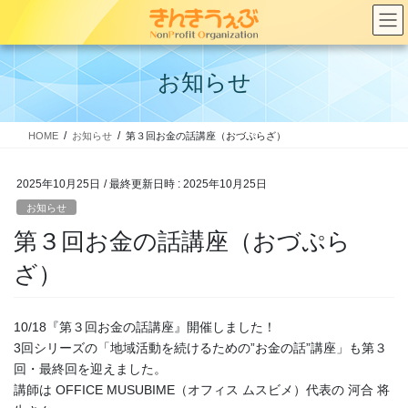
コ
ナ
ン
ビ
テ
ゲ
ン
ー
お知らせ
ツ
シ
へ
ョ
ス
ン
HOME
お知らせ
第３回お金の話講座（おづぷらざ）
キ
に
ッ
移
プ
動
2025年10月25日
/ 最終更新日時 :
2025年10月25日
お知らせ
第３回お金の話講座（おづぷら
ざ）
10/18『第３回お金の話講座』開催しました！
3回シリーズの「地域活動を続けるための”お金の話”講座」も第３
回・最終回を迎えました。
講師は OFFICE MUSUBIME（オフィス ムスビメ）代表の 河合 将