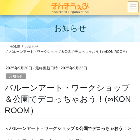
コ
ナ
ン
ビ
テ
ゲ
ン
ー
お知らせ
ツ
シ
へ
ョ
ス
ン
HOME
お知らせ
キ
に
バルーンアート・ワークショップ＆公園でデコっちゃおう！(∞KON ROOM）
ッ
移
プ
動
2025年9月20日
/ 最終更新日時 :
2025年9月23日
お知らせ
バルーンアート・ワークショップ
＆公園でデコっちゃおう！(∞KON
ROOM）
＜バルーンアート・ワークショップ＆公園でデコっちゃおう！＞