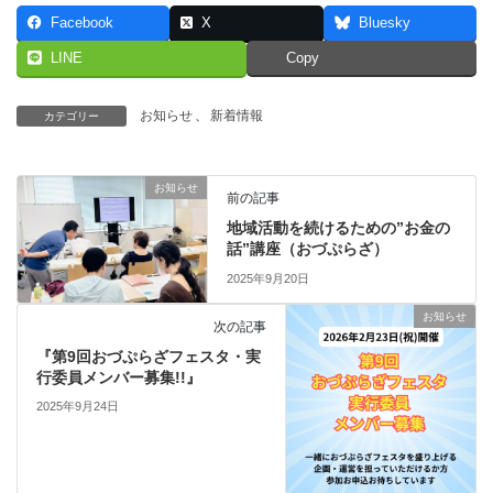
Facebook
X
Bluesky
LINE
Copy
お知らせ
、
新着情報
カテゴリー
お知らせ
前の記事
地域活動を続けるための”お金の
話”講座（おづぷらざ）
2025年9月20日
お知らせ
次の記事
『第9回おづぷらざフェスタ・実
行委員メンバー募集!!』
2025年9月24日