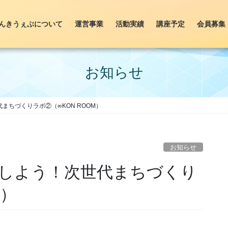
んきうぇぶについて
運営事業
活動実績
講座予定
会員募集
お知らせ
まちづくりラボ②（∞KON ROOM）
お知らせ
しよう！次世代まちづくり
M）