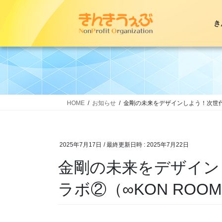
コ
ナ
ン
ビ
き
テ
ゲ
ン
ー
ツ
シ
へ
ョ
ス
ン
キ
に
ッ
移
HOME
お知らせ
金剛の未来をデザインしよう！次世代
プ
動
2025年7月17日
/ 最終更新日時 :
2025年7月22日
金剛の未来をデザイン
ラボ②（∞KON ROO