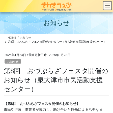
コ
ナ
ン
ビ
テ
ゲ
ン
ー
お知らせ
ツ
シ
へ
ョ
ス
ン
HOME
お知らせ
キ
に
第8回 おづぷらざフェスタ開催のお知らせ（泉大津市市民活動支援センター）
ッ
移
プ
動
2025年1月24日
/ 最終更新日時 :
2025年1月28日
お知らせ
第8回 おづぷらざフェスタ開催の
お知らせ（泉大津市市民活動支援
センター）
【第8回 おづぷらざフェスタ開催のお知らせ】
市民や行政、事業者が協力し、助け合いと協働による活発なま