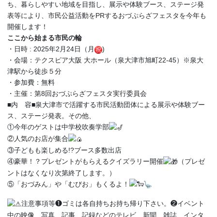
ち、暮らしやすい地域を目指し、展示や体験ブース、ステージ発
表等により、市民公益活動をPRするおづぷらざフェスタを今年も
開催します！
ここから始まる市民の輪
・日時 : 2025年2月24日（月
)
・会場：テクスピア大阪 大ホール（泉大津市旭町22-45）※泉大
津駅から徒歩５分
・参加費：無料
・主催：第8回おづぷらざフェスタ実行委員会
■内 容■泉大津市で活躍する市民活動団体による展示や体験ブー
ス、ステージ発表。その他、
①今年のゲストは中学校吹奏学部
②人気のお店が集合
③子どもも楽しめる!?ブース多数出店
④豪華！？プレゼントがもらえるクイズラリー開催
（プレゼ
ントはなくなり次第終了します。）
⑤「おづみん」や「むびお」もくるよ！
注意事項等❶ゴミは各自持ちお持ち帰り下さい。❷イベント
中の映像、写真、記事、記録などのテレビ、新聞、雑誌、インタ