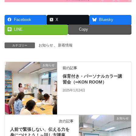
Facebook
X
Bluesky
LINE
Copy
お知らせ
、
新着情報
カテゴリー
お知らせ
前の記事
保育付き・パーソナルカラー講
習会（∞KON ROOM）
2025年1月24日
お知らせ
次の記事
人前で緊張しない、伝える力を
身につけよう！～話し方講座