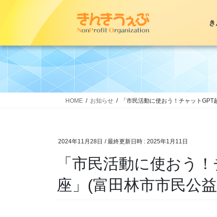
コ
ナ
ン
ビ
き
テ
ゲ
ン
ー
ツ
シ
へ
ョ
ス
ン
キ
に
ッ
移
HOME
お知らせ
「市民活動に使おう！チャットGPT
プ
動
2024年11月28日
/ 最終更新日時 :
2025年1月11日
「市民活動に使おう！
座」(富田林市市民公