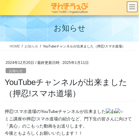
コ
ナ
ン
ビ
テ
ゲ
ン
ー
お知らせ
ツ
シ
へ
ョ
ス
ン
HOME
お知らせ
YouTubeチャンネルが出来ました（押忍!スマホ道場）
キ
に
ッ
移
プ
動
2024年12月20日
/ 最終更新日時 :
2025年1月11日
お知らせ
YouTubeチャンネルが出来ました
（押忍!スマホ道場）
押忍!スマホ道場のYouTubeチャンネルが出来ました
ミニ講座や押忍!スマホ道場の紹介など、門下生の皆さんに向けて
「真心」のこもった動画をお送りします。
今後ともよろしくお願いいたします！！