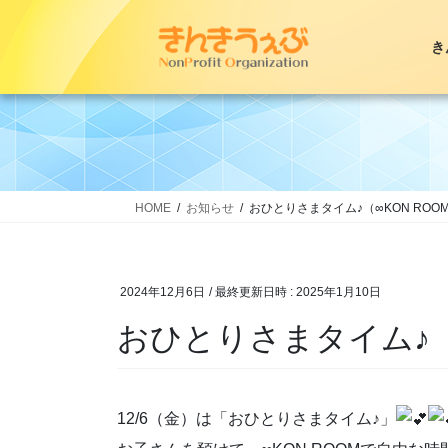
コ
ナ
ン
ビ
き
テ
ゲ
ン
ー
ツ
シ
へ
ョ
ス
ン
キ
に
ッ
移
HOME
お知らせ
おひとりさまタイム♪（∞KON ROO
プ
動
2024年12月6日
/ 最終更新日時 :
2025年1月10日
おひとりさまタイム♪（∞
12/6（金）は「おひとりさまタイム♪」