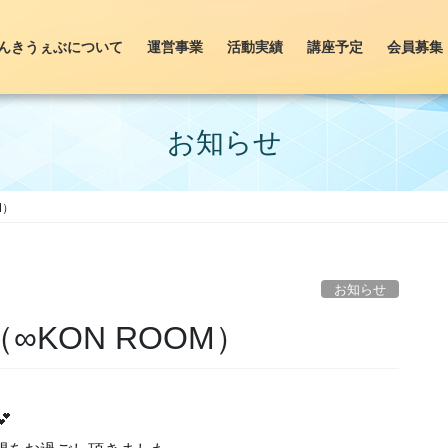
んきうぇぶについて
運営事業
活動実績
講座予定
会員募集
お知らせ
M）
お知らせ
KON ROOM）