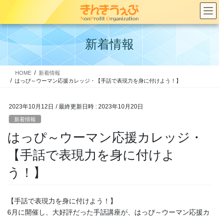
コ
ナ
ン
ビ
テ
ゲ
ン
ー
新着情報
ツ
シ
へ
ョ
ス
ン
HOME
新着情報
キ
に
はっぴ～ウーマン応援カレッジ・【手話で表現力を身に付けよう！】
ッ
移
プ
動
2023年10月12日
/ 最終更新日時 :
2023年10月20日
新着情報
はっぴ～ウーマン応援カレッジ・
【手話で表現力を身に付けよ
う！】
【手話で表現力を身に付けよう！】
6月に開催し、大好評だった手話講座が、はっぴ～ウーマン応援カ