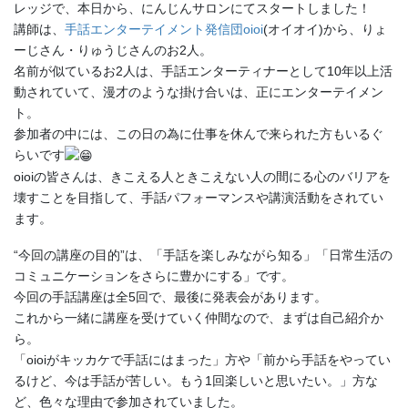
レッジで、本日から、にんじんサロンにてスタートしました！
講師は、
手話エンターテイメント発信団oioi
(オイオイ)から、りょ
ーじさん・りゅうじさんのお2人。
名前が似ているお2人は、手話エンターティナーとして10年以上活
動されていて、漫才のような掛け合いは、正にエンターテイメン
ト。
参加者の中には、この日の為に仕事を休んで来られた方もいるぐ
らいです
oioiの皆さんは、きこえる人ときこえない人の間にる心のバリアを
壊すことを目指して、手話パフォーマンスや講演活動をされてい
ます。
“今回の講座の目的”は、「手話を楽しみながら知る」「日常生活の
コミュニケーションをさらに豊かにする」です。
今回の手話講座は全5回で、最後に発表会があります。
これから一緒に講座を受けていく仲間なので、まずは自己紹介か
ら。
「oioiがキッカケで手話にはまった」方や「前から手話をやってい
るけど、今は手話が苦しい。もう1回楽しいと思いたい。」方な
ど、色々な理由で参加されていました。