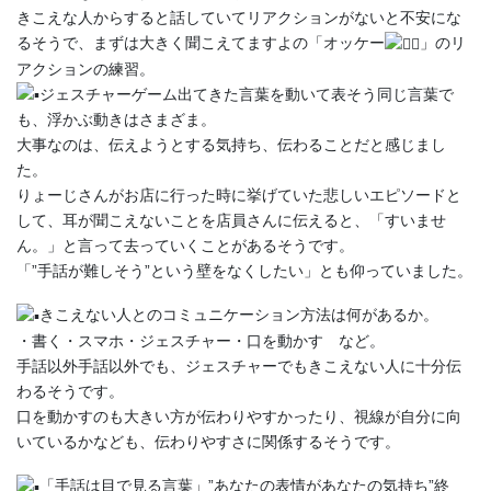
きこえな人からすると話していてリアクションがないと不安にな
るそうで、まずは大きく聞こえてますよの「オッケー
」のリ
アクションの練習。
ジェスチャーゲーム出てきた言葉を動いて表そう同じ言葉で
も、浮かぶ動きはさまざま。
大事なのは、伝えようとする気持ち、伝わることだと感じまし
た。
りょーじさんがお店に行った時に挙げていた悲しいエピソードと
して、耳が聞こえないことを店員さんに伝えると、「すいませ
ん。」と言って去っていくことがあるそうです。
「”手話が難しそう”という壁をなくしたい」とも仰っていました。
きこえない人とのコミュニケーション方法は何があるか。
・書く・スマホ・ジェスチャー・口を動かす など。
手話以外手話以外でも、ジェスチャーでもきこえない人に十分伝
わるそうです。
口を動かすのも大きい方が伝わりやすかったり、視線が自分に向
いているかなども、伝わりやすさに関係するそうです。
「手話は目で見る言葉」”あなたの表情があなたの気持ち”終