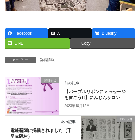
Facebook
X
Bluesky
LINE
Copy
新着情報
カテゴリー
お知らせ
前の記事
【パープルリボンにメッセージ
を書こう!!】にんじんサロン
2023年10月12日
お知らせ
次の記事
電経新聞に掲載されました（千
早赤阪村）