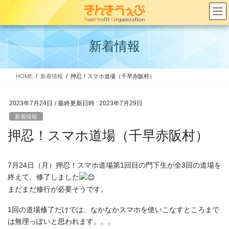
コ
ナ
ン
ビ
テ
ゲ
ン
ー
新着情報
ツ
シ
へ
ョ
ス
ン
HOME
新着情報
押忍！スマホ道場（千早赤阪村）
キ
に
ッ
移
プ
動
2023年7月24日
/ 最終更新日時 :
2023年7月29日
新着情報
押忍！スマホ道場（千早赤阪村）
7月24日（月）押忍！スマホ道場第1回目の門下生が全3回の道場を
終えて、修了しました
まだまだ修行が必要そうです。
1回の道場修了だけでは、なかなかスマホを使いこなすところまで
は無理っぽいと思われます。。。