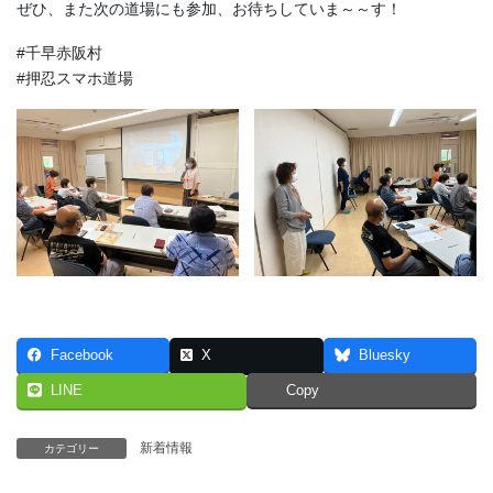
ぜひ、また次の道場にも参加、お待ちしていま～～す！
#千早赤阪村
#押忍スマホ道場
Facebook
X
Bluesky
LINE
Copy
新着情報
カテゴリー