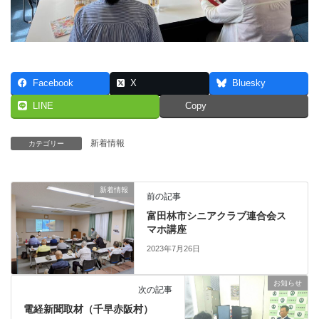
Facebook
X
Bluesky
LINE
Copy
新着情報
カテゴリー
新着情報
前の記事
富田林市シニアクラブ連合会ス
マホ講座
2023年7月26日
お知らせ
次の記事
電経新聞取材（千早赤阪村）