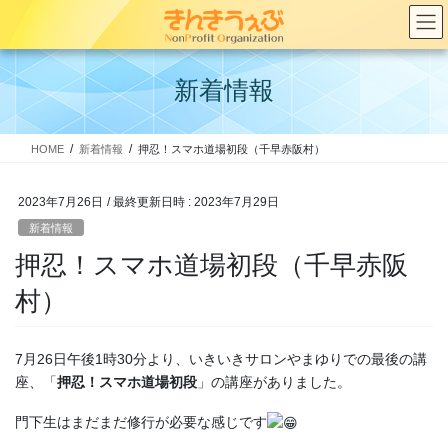
コ
ナ
ン
ビ
テ
ゲ
ン
ー
新着情報
ツ
シ
へ
ョ
ス
ン
HOME
新着情報
押忍！スマホ道場初段（千早赤阪村）
キ
に
ッ
移
プ
動
2023年7月26日
/ 最終更新日時 :
2023年7月29日
新着情報
押忍！スマホ道場初段（千早赤阪
村）
7月26日午後1時30分より、いきいきサロンやまゆりでの最後の講
座、「
押忍！スマホ道場初段
」の講座がありました。
門下生はまだまだ修行が必要な感じです