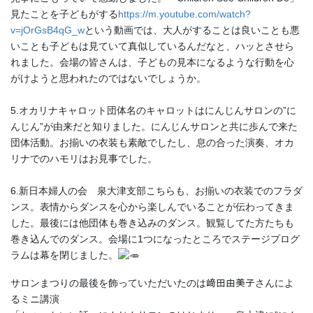
見たことを子どもがする
https://m.youtube.com/watch?
v=jOrGsB4qG_w
という動画では、大人がすることは良いことも悪
いことも子どもは見ていて真似しているんだなと、ハッとさせら
れました。会場の皆さんは、子どもの見本になるような行動を心
がけようと思われたのではないでしょうか。
5.オカリナキャロット団体名のキャロットはにんじんサロンの”に
んじん”が由来だと知りました。にんじんサロンと共に歩んで来た
団体活動。お揃いの衣装も素敵でしたし、息の合った演奏、オカ
リナでのハモリはお見事でした。
6.新日本婦人の会 泉大津支部こちらも、お揃いの衣装でのフラダ
ンス。表情からダンスを心から楽しんでいることが伝わってきま
した。最後には他団体も巻き込みのダンス。観覧してた方たちも
巻き込んでのダンス。会場に1つになったところでステージプログ
ラムは幕を閉じました。
サロンまつりの最後を飾っていただいたのは﨑田由美子さんによ
るミニ講演