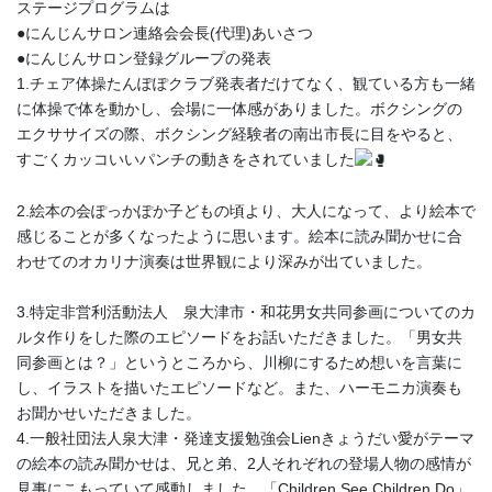
ステージプログラムは
●にんじんサロン連絡会会長(代理)あいさつ
●にんじんサロン登録グループの発表
1.チェア体操たんぽぽクラブ発表者だけてなく、観ている方も一緒
に体操で体を動かし、会場に一体感がありました。ボクシングの
エクササイズの際、ボクシング経験者の南出市長に目をやると、
すごくカッコいいパンチの動きをされていました
2.絵本の会ぽっかぽか子どもの頃より、大人になって、より絵本で
感じることが多くなったように思います。絵本に読み聞かせに合
わせてのオカリナ演奏は世界観により深みが出ていました。
3.特定非営利活動法人 泉大津市・和花男女共同参画についてのカ
ルタ作りをした際のエピソードをお話いただきました。「男女共
同参画とは？」というところから、川柳にするため想いを言葉に
し、イラストを描いたエピソードなど。また、ハーモニカ演奏も
お聞かせいただきました。
4.一般社団法人泉大津・発達支援勉強会Lienきょうだい愛がテーマ
の絵本の読み聞かせは、兄と弟、2人それぞれの登場人物の感情が
見事にこもっていて感動しました。「Children See Children Do」