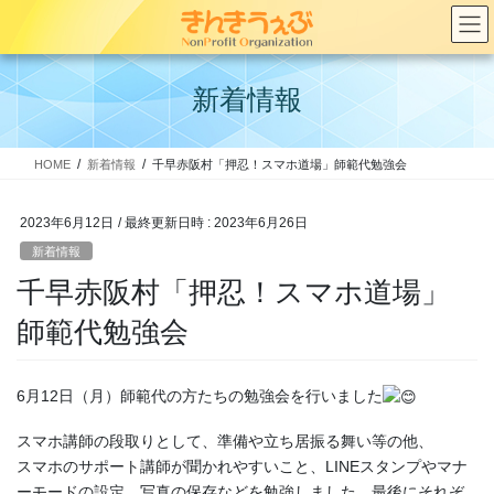
コ
ナ
ン
ビ
テ
ゲ
ン
ー
新着情報
ツ
シ
へ
ョ
ス
ン
HOME
新着情報
千早赤阪村「押忍！スマホ道場」師範代勉強会
キ
に
ッ
移
プ
動
2023年6月12日
/ 最終更新日時 :
2023年6月26日
新着情報
千早赤阪村「押忍！スマホ道場」
師範代勉強会
6月12日（月）師範代の方たちの勉強会を行いました
スマホ講師の段取りとして、準備や立ち居振る舞い等の他、
スマホのサポート講師が聞かれやすいこと、LINEスタンプやマナ
ーモードの設定、写真の保存などを勉強しました。最後にそれぞ