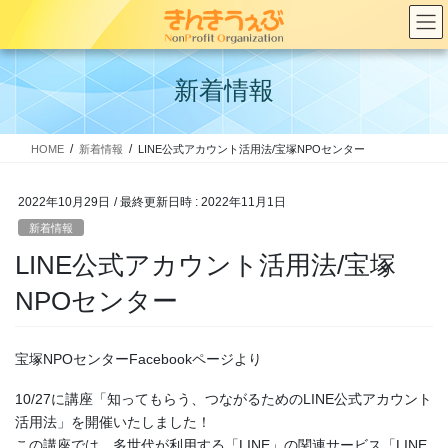
コ
ナ
ン
ビ
テ
ゲ
ン
ー
新着情報
ツ
シ
へ
ョ
ス
ン
HOME
新着情報
LINE公式アカウント活用法/宝塚NPOセンター
キ
に
ッ
移
プ
動
2022年10月29日
/ 最終更新日時 :
2022年11月1日
新着情報
LINE公式アカウント活用法/宝塚
NPOセンター
宝塚NPOセンターFacebookページより
10/27に講座「知ってもらう、つながるためのLINE公式アカウント
活用法」を開催いたしました！
この講座では、多世代が利用する「LINE」の関連サービス「LINE