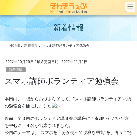
コ
ナ
ン
ビ
テ
ゲ
ン
ー
新着情報
ツ
シ
へ
ョ
ス
ン
HOME
新着情報
スマホ講師ボランティア勉強会
キ
に
ッ
移
プ
動
2022年10月26日
/ 最終更新日時 :
2022年11月1日
新着情報
スマホ講師ボランティア勉強会
本日は、午後からおづぷらざにて、”スマホ講師ボランティア”の方
の勉強会を開催しました
以前、全３回のボランティア講師養成講座にご参加いただいた方
を中心に、４名が出席されました。
今回のテーマは、”スマホを自分が使って便利な機能”を、各々ご発