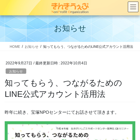
コ
ナ
ン
ビ
テ
ゲ
ン
ー
お知らせ
ツ
シ
へ
ョ
ス
ン
HOME
お知らせ
知ってもらう、つながるためのLINE公式アカウント活用法
キ
に
ッ
移
プ
動
2022年9月27日
/ 最終更新日時 :
2022年10月4日
お知らせ
知ってもらう、つながるための
LINE公式アカウント活用法
昨年に続き、宝塚NPOセンターにてお話させて頂きます。