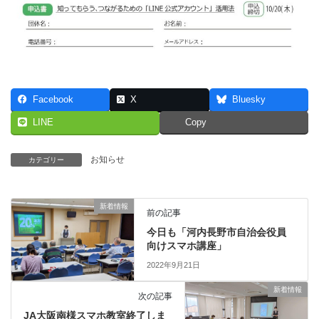
Facebook
X
Bluesky
LINE
Copy
お知らせ
カテゴリー
新着情報
前の記事
今日も「河内長野市自治会役員
向けスマホ講座」
2022年9月21日
新着情報
次の記事
JA大阪南様スマホ教室終了しま